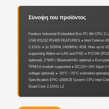
Σύνοψη του προϊόντος
Fanless Industrial Embedded Box PC 8th CPU 2
USB RS232 RS485 FEATURES ◕ Intel Celeron 4
2.1GHz ◕ 1x DDR4L 2400MHz 4GB. Max up to 3
supporting Wake-on-LAN and PXE ◕ 4*COM (RS
optional), 1*WiFi / Bluetooth/4G optional ◕ Encrypt
TPM2.0 module supported ◕ DC12V~24V Input (
voltage optional) ◕ -20°C ~70°C extended operatin
Specification EFIC-1000CB System CPU Intel Ce
Duad Core 2.1GHz L2