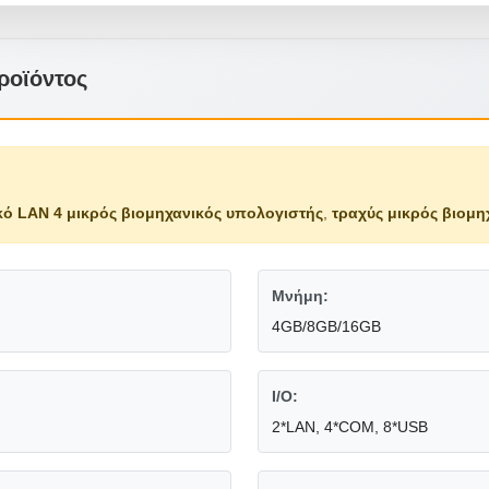
ροϊόντος
κό LAN 4 μικρός βιομηχανικός υπολογιστής
,
τραχύς μικρός βιομη
Μνήμη:
4GB/8GB/16GB
I/O:
2*LAN, 4*COM, 8*USB