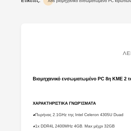
Ετικέτες:
X86 βιομηχανικό ενσωματωμένο PC κιβωτίω
ΛΕ
Βιομηχανικό ενσωματωμένο PC 8η ΚΜΕ 2 τ
ΧΑΡΑΚΤΗΡΙΣΤΙΚΑ ΓΝΩΡΊΣΜΑΤΑ
◕
Πυρήνας 2.1GHz της Intel Celeron 4305U Duad
◕1x DDR4L 2400MHz 4GB. Max μέχρι 32GB