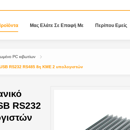
ροϊόντα
Μας Ελάτε Σε Επαφή Με
Περίπου Εμείς
τωμένο PC κιβωτίων
8 USB RS232 RS485 8η ΚΜΕ 2 υπολογιστών
ανικό
SB RS232
ογιστών