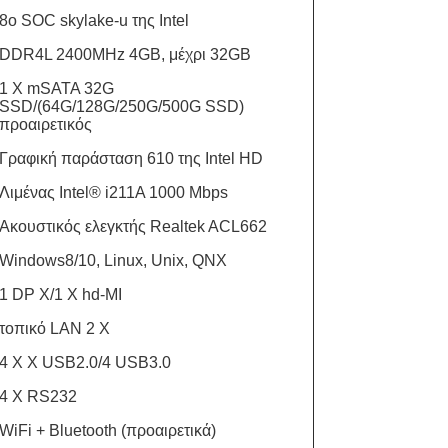
8ο SOC skylake-u της Intel
DDR4L 2400MHz 4GB, μέχρι 32GB
1 Χ mSATA 32G
SSD/(64G/128G/250G/500G SSD)
προαιρετικός
Γραφική παράσταση 610 της Intel HD
Λιμένας Intel® i211A 1000 Mbps
Ακουστικός ελεγκτής Realtek ACL662
Windows8/10, Linux, Unix, QNX
1 DP Χ/1 X hd-MI
τοπικό LAN 2 Χ
4 Χ Χ USB2.0/4 USB3.0
4 Χ RS232
WiFi + Bluetooth (προαιρετικά)