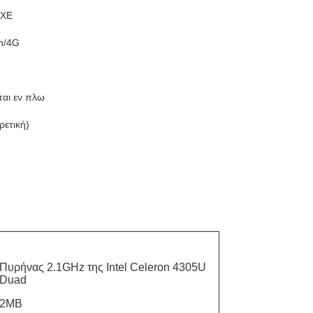
PXE
h/4G
αι εν πλω
ετική)
Πυρήνας 2.1GHz της Intel Celeron 4305U
Duad
2MB