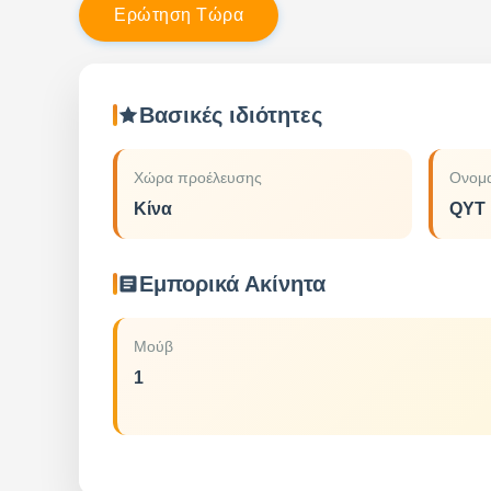
Ε
ρ
ώ
τ
η
σ
η
Τ
ώ
ρ
α
Βασικές ιδιότητες
Χώρα προέλευσης
Ονομα
Κίνα
QYT
Εμπορικά Ακίνητα
Μούβ
1