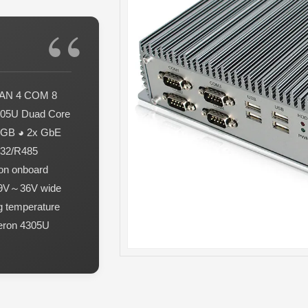
 LAN 4 COM 8
305U Duad Core
2GB ◕ 2x GbE
232/R485
ion onboard
+9V～36V wide
g temperature
leron 4305U