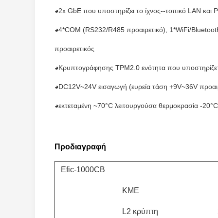
◕2x GbE που υποστηρίζει το ίχνος--τοπικό LAN και 
◕4*COM (RS232/R485 προαιρετικό), 1*WiFi/Bluetoot
προαιρετικός
◕Κρυπτογράφησης TPM2.0 ενότητα που υποστηρίζετ
◕DC12V~24V εισαγωγή (ευρεία τάση +9V~36V προαιρ
◕εκτεταμένη ~70°C λειτουργούσα θερμοκρασία -20°C
Προδιαγραφή
Efic-1000CB
ΚΜΕ
L2 κρύπτη