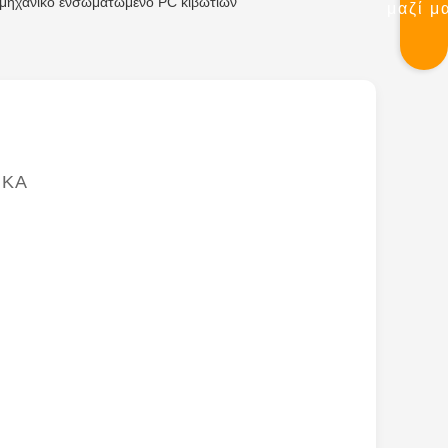
ομηχανικό ενσωματωμένο PC κιβωτίων
μαζί μ
ΙΚΆ