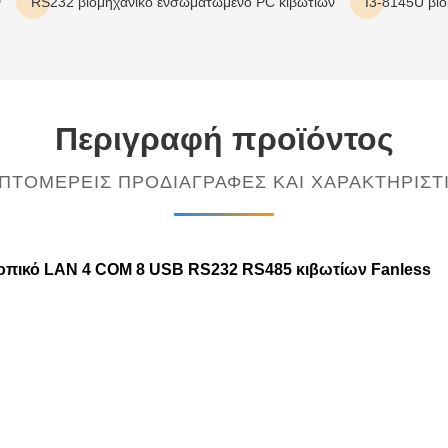
ν
RS232 βιομηχανικό ενσωματωμένο PC κιβωτίων
I3-8145U βι
Περιγραφή προϊόντος
ΠΤΟΜΕΡΕΊΣ ΠΡΟΔΙΑΓΡΑΦΈΣ ΚΑΙ ΧΑΡΑΚΤΗΡΙΣΤ
οπικό LAN 4 COM 8 USB RS232 RS485 κιβωτίων Fanless