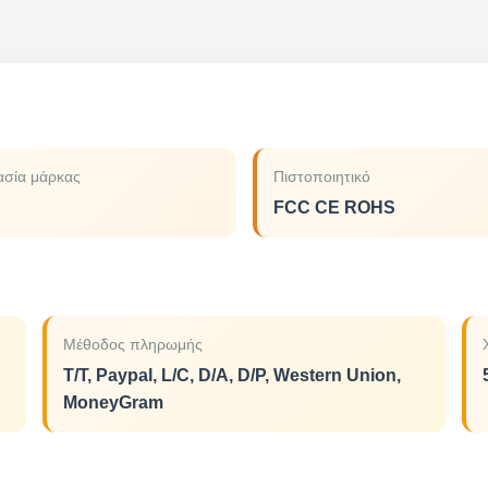
σία μάρκας
Πιστοποιητικό
FCC CE ROHS
Μέθοδος πληρωμής
T/T, Paypal, L/C, D/A, D/P, Western Union,
MoneyGram