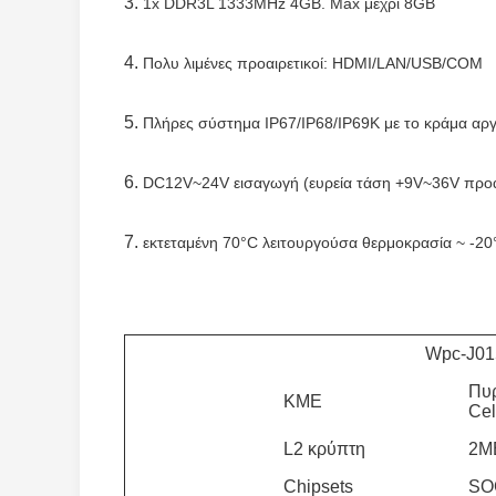
3.
1x DDR3L 1333MHz 4GB. Max μέχρι 8GB
4.
Πολυ λιμένες προαιρετικοί: HDMI/LAN/USB/COM
5.
Πλήρες σύστημα IP67/IP68/IP69K με το κράμα αργι
6.
DC12V~24V εισαγωγή (ευρεία τάση +9V~36V προα
7.
εκτεταμένη 70°C λειτουργούσα θερμοκρασία ~ -20
Wpc-J0
Πυρ
ΚΜΕ
Cel
L2 κρύπτη
2M
Chipsets
SOC