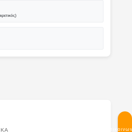
ιρετικός)
Επικοινω
ΙΚΆ