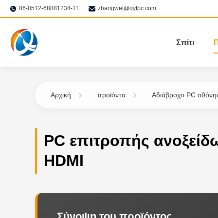
86-0512-68881234-11
zhangwei@qytpc.com
Σπίτι
Π
Αρχική
προϊόντα
Αδιάβροχο PC οθόνη
PC επιτροπής ανοξείδ
HDMI
Σύνοψη του προϊόντος