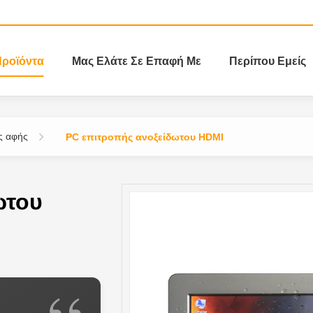
ροϊόντα
Μας Ελάτε Σε Επαφή Με
Περίπου Εμείς
ς αφής
PC επιτροπής ανοξείδωτου HDMI
ωτου