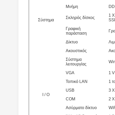
Μνήμη
DD
1 
Σκληρός δίσκος
Σύστημα
SSD
Γραφική
Γρα
παράσταση
Δίκτυο
Λιμ
Ακουστικός
Ακο
Σύστημα
Win
λειτουργίας
VGA
1 V
Τοπικό LAN
1 τ
USB
3 Χ
I / Ο
COM
2 Χ
Ασύρματο δίκτυο
WiF