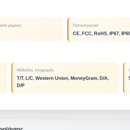
σία μάρκας
Πιστοποιητικό
CE, FCC, RoHS, IP67, IP6
Μέθοδος πληρωμής
T/T, L/C, Western Union, MoneyGram, D/A,
D/P
ροϊόντος