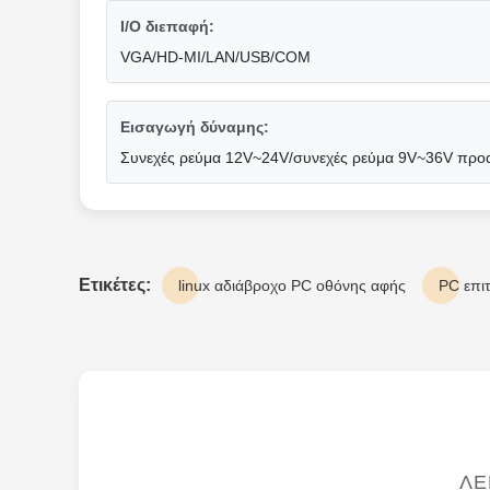
I/O διεπαφή:
VGA/HD-MI/LAN/USB/COM
Εισαγωγή δύναμης:
Συνεχές ρεύμα 12V~24V/συνεχές ρεύμα 9V~36V προα
Ετικέτες:
linux αδιάβροχο PC οθόνης αφής
PC επι
ΛΕ