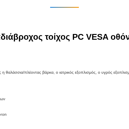
αδιάβροχος τοίχος PC VESA οθόν
ως η θαλάσσια/πλέοντας βάρκα, ο ιατρικός εξοπλισμός, ο υγρός εξοπλι
ίων
eron