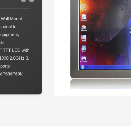
A Wall Mount
ideal for
equipment,
al
15" TFT LED with
 J1900 2.0GHz 3.
ports
/IP68/IP69K