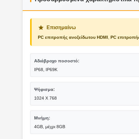
Επισημαίνω
PC επιτροπής ανοξείδωτου HDMI
,
PC επιτροπή
Αδιάβροχο ποσοστό:
IP68, IP69K
Ψήφισμα:
1024 X 768
Μνήμη:
4GB, μέχρι 8GB